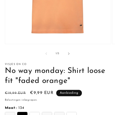
Media
M
1
2
openen
o
van
1
/
3
in
in
modaal
m
VISJES EN CO
No way monday: Shirt loose
fit "faded orange"
Normale
Aanbiedingsprijs
€9,99 EUR
€19,99 EUR
Aanbieding
prijs
Belastingen inbegrepen.
Maat
:
134