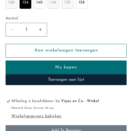
128
134
140
146
152
158
Aantal
Aantal
Aantal
Aantal
verlagen
verhogen
voor
voor
No
No
Aan winkelwagen toevoegen
way
way
monday:
monday:
Nu kopen
Shirt
Shirt
loose
loose
Toevoegen aan lijst
fit
fit
&quot;faded
&quot;faded
orange&quot;
orange&quot;
Afhaling is beschikbaar bij
Visjes en Co - Winkel
Meestal klaar binnen 24 uur
Winkelgegevens bekijken
Add To Registry