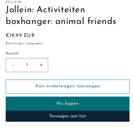
JOLLEIN
Jollein: Activiteiten
boxhanger: animal friends
Normale
€19,99 EUR
prijs
Belastingen inbegrepen.
Aantal
Aantal
Aantal
Aantal
verlagen
verhogen
voor
voor
Jollein:
Jollein:
Aan winkelwagen toevoegen
Activiteiten
Activiteiten
boxhanger:
boxhanger:
Nu kopen
animal
animal
friends
friends
Toevoegen aan lijst