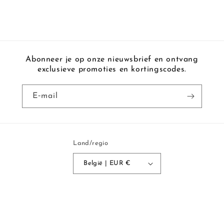
Abonneer je op onze nieuwsbrief en ontvang
exclusieve promoties en kortingscodes.
E‑mail
Land/regio
België | EUR €
Betaalmethoden
Privacybeleid
© 2026,
Visjes en Co
Powered by Shopify