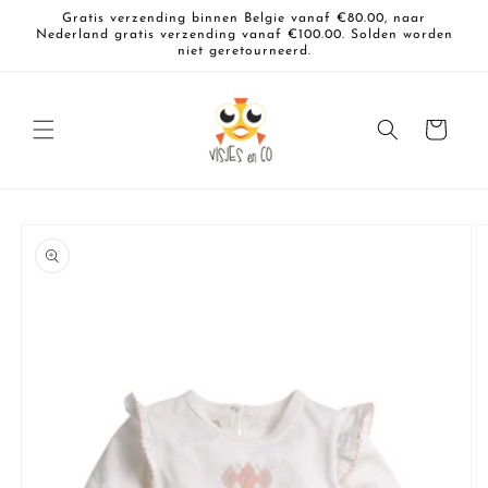
Meteen
Gratis verzending binnen Belgie vanaf €80.00, naar
naar de
Nederland gratis verzending vanaf €100.00. Solden worden
content
niet geretourneerd.
Winkelwagen
a direct naar
roductinformatie