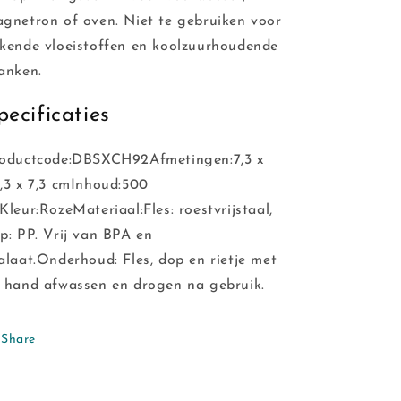
gnetron of oven. Niet te gebruiken voor
kende vloeistoffen en koolzuurhoudende
anken.
pecificaties
oductcode:DBSXCH92Afmetingen:7,3 x
,3 x 7,3 cmInhoud:500
Kleur:RozeMateriaal:Fles: roestvrijstaal,
p: PP. Vrij van BPA en
alaat.
Onderhoud: Fles, dop en rietje met
 hand afwassen en drogen na gebruik.
Share