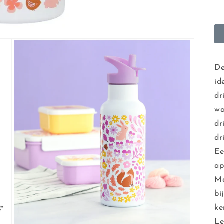
De
id
dr
wa
dr
dr
Ee
ap
Ma
bi
ke
Le