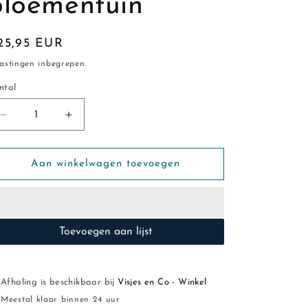
bloementuin
ormale
25,95 EUR
ijs
astingen inbegrepen.
ntal
ntal
Aantal
Aantal
verlagen
verhogen
voor
voor
A
A
Aan winkelwagen toevoegen
Little
Little
Lovely
Lovely
Company:RVS
Company:RVS
Large
Large
Toevoegen aan lijst
500
500
ml
ml
Drinkfles:
Drinkfles:
bloementuin
bloementuin
Afhaling is beschikbaar bij
Visjes en Co - Winkel
Meestal klaar binnen 24 uur