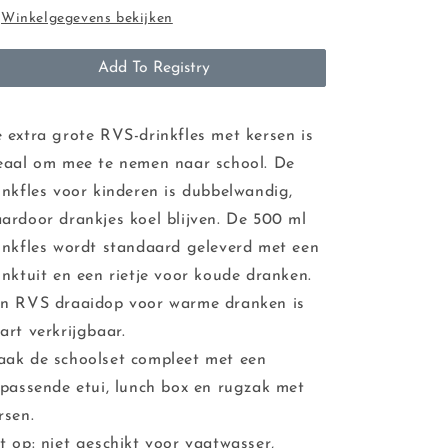
Winkelgegevens bekijken
Add To Registry
 extra grote RVS-drinkfles met kersen is
eaal om mee te nemen naar school. De
inkfles voor kinderen is dubbelwandig,
ardoor drankjes koel blijven. De 500 ml
inkfles wordt standaard geleverd met een
inktuit en een rietje voor koude dranken.
n RVS draaidop voor warme dranken is
art verkrijgbaar.
ak de schoolset compleet met een
jpassende etui, lunch box en rugzak met
rsen.
t op: niet geschikt voor vaatwasser,