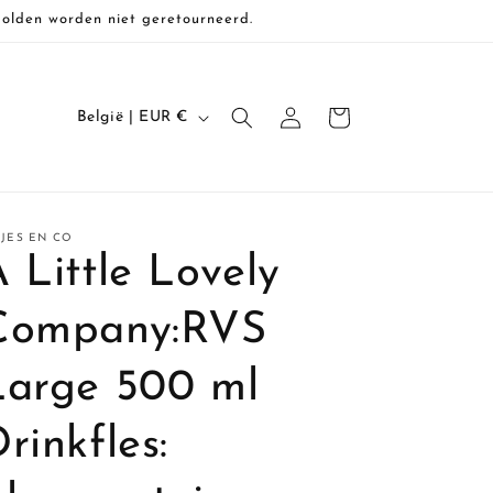
Solden worden niet geretourneerd.
L
Inloggen
Winkelwagen
België | EUR €
a
n
d
SJES EN CO
/
 Little Lovely
r
e
Company:RVS
g
Large 500 ml
i
o
rinkfles: