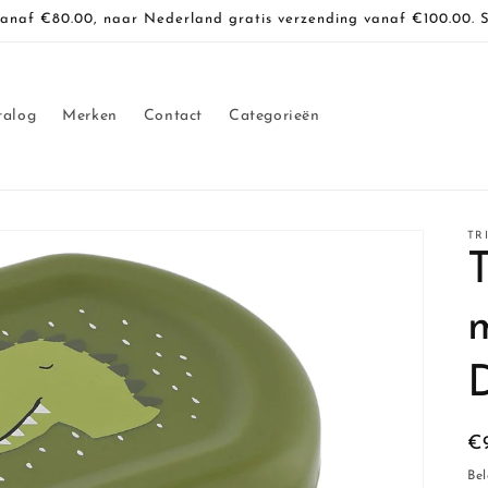
vanaf €80.00, naar Nederland gratis verzending vanaf €100.00. 
talog
Merken
Contact
Categorieën
TR
T
m
N
€
pr
Bel