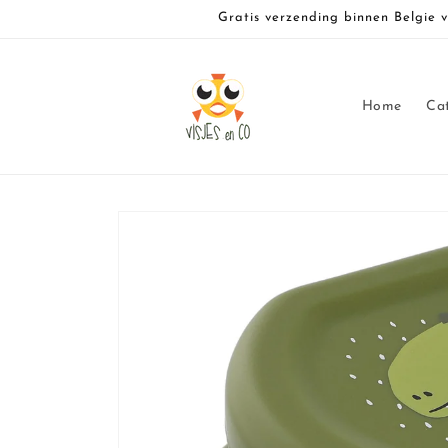
Meteen
Gratis verzending binnen Belgie 
naar de
content
Home
Ca
Ga direct naar
productinformatie