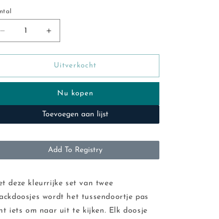
ntal
ntal
Aantal
Aantal
verlagen
verhogen
voor
voor
Trixie:
Trixie:
Uitverkocht
snackdoos
snackdoos
met
met
Nu kopen
clip
clip
2
2
Toevoegen aan lijst
stuks
stuks
Dino
Dino
Add To Registry
t deze kleurrijke set van twee
ackdoosjes wordt het tussendoortje pas
ht iets om naar uit te kijken. Elk doosje