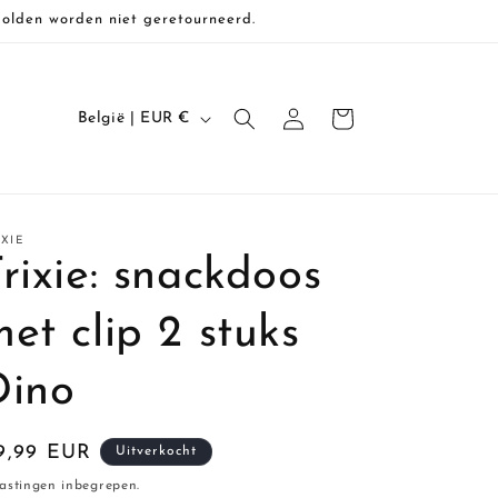
Solden worden niet geretourneerd.
L
Inloggen
Winkelwagen
België | EUR €
a
n
d
IXIE
/
rixie: snackdoos
r
e
et clip 2 stuks
g
Dino
i
o
ormale
9,99 EUR
Uitverkocht
ijs
astingen inbegrepen.