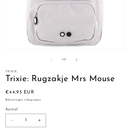
Media
M
1
2
openen
o
van
1
/
3
in
in
modaal
m
TRIXIE
Trixie: Rugzakje Mrs Mouse
Normale
€44,95 EUR
prijs
Belastingen inbegrepen.
Aantal
Aantal
Aantal
Aantal