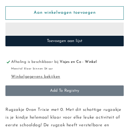
verlagen
verhogen
voor
voor
Trixie:
Trixie:
Aan winkelwagen toevoegen
Rugzakje
Rugzakje
Mrs
Mrs
Mouse
Mouse
Toevoegen aan lijst
Afhaling is beschikbaar bij
Visjes en Co - Winkel
Meestal klaar binnen 24 uur
Winkelgegevens bekijken
Add To Registry
Rugzakje 0van Trixie met 0. Met dit schattige rugzakje
is je kindje helemaal klaar voor elke leuke activiteit of
eerste schooldag! De rugzak heeft verstelbare en