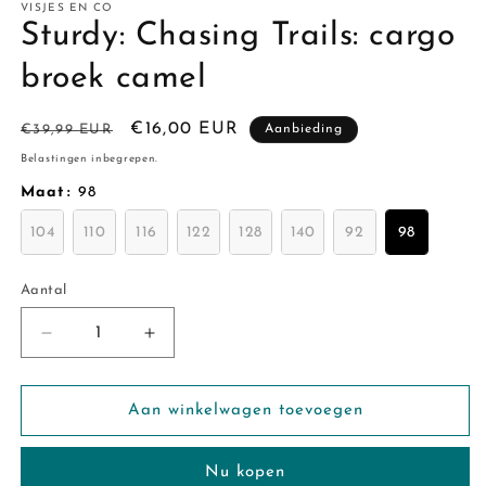
VISJES EN CO
Sturdy: Chasing Trails: cargo
broek camel
Normale
Aanbiedingsprijs
€16,00 EUR
€39,99 EUR
Aanbieding
prijs
Belastingen inbegrepen.
Maat
:
98
104
110
116
122
128
140
92
98
Aantal
Aantal
Aantal
Aantal
verlagen
verhogen
voor
voor
Sturdy:
Sturdy:
Aan winkelwagen toevoegen
Chasing
Chasing
Trails:
Trails:
Nu kopen
cargo
cargo