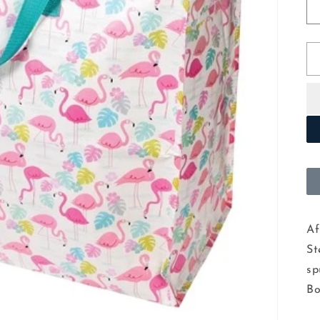
Af
St
sp
Bo