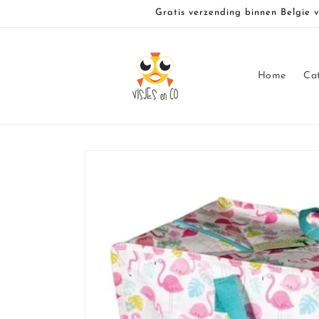
Meteen
Gratis verzending binnen Belgie 
naar de
content
Home
Ca
Ga direct naar
productinformatie