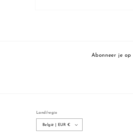
Media
1
openen
in
modaal
Abonneer je op 
Land/regio
België | EUR €