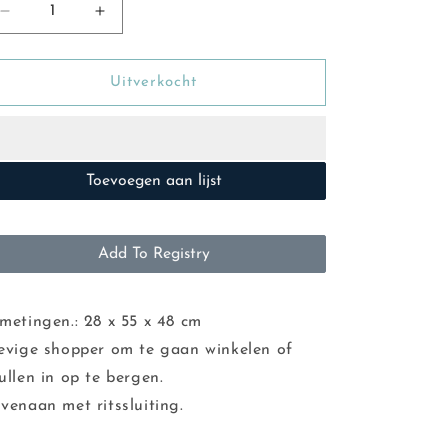
Aantal
Aantal
verlagen
verhogen
voor
voor
REX:Jumbo
REX:Jumbo
Uitverkocht
bag
bag
flamingo
flamingo
Toevoegen aan lijst
Add To Registry
metingen.: 28 x 55 x 48 cm
evige shopper om te gaan winkelen of
ullen in op te bergen.
venaan met ritssluiting.