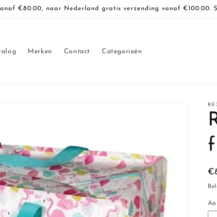
vanaf €80.00, naar Nederland gratis verzending vanaf €100.00. 
talog
Merken
Contact
Categorieën
RE
N
€
pr
Bel
Aa
Aa