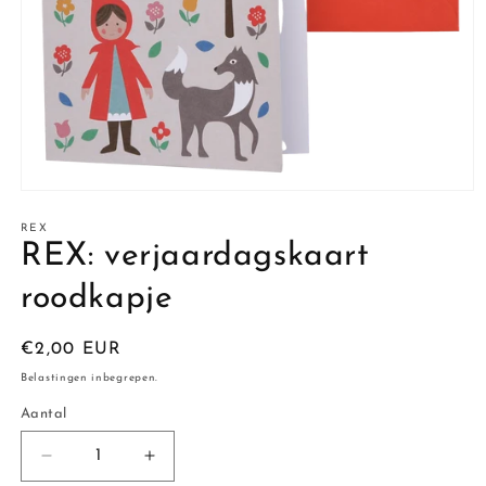
Media
1
openen
REX
in
REX: verjaardagskaart
modaal
roodkapje
Normale
€2,00 EUR
prijs
Belastingen inbegrepen.
Aantal
Aantal
Aantal
Aantal