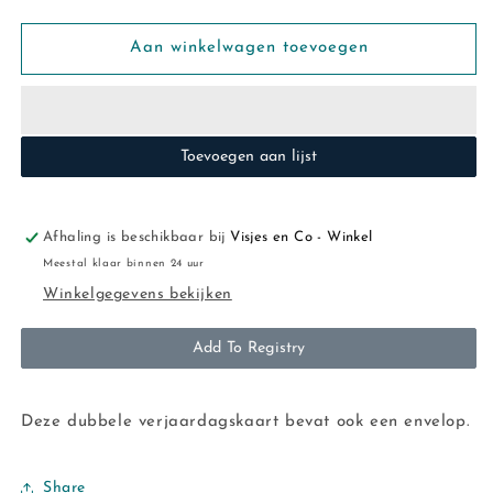
verlagen
verhogen
voor
voor
REX:
REX:
Aan winkelwagen toevoegen
verjaardagskaart
verjaardagskaart
roodkapje
roodkapje
Toevoegen aan lijst
Afhaling is beschikbaar bij
Visjes en Co - Winkel
Meestal klaar binnen 24 uur
Winkelgegevens bekijken
Add To Registry
Deze dubbele verjaardagskaart bevat ook een envelop.
Share