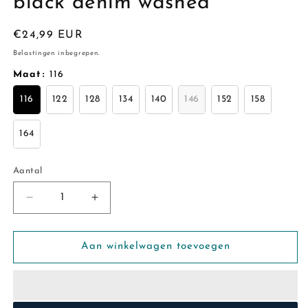
black denim washed
Normale
€24,99 EUR
prijs
Belastingen inbegrepen.
Maat
:
116
116
122
128
134
140
146
152
158
164
Aantal
Aantal
Aantal
Aantal
verlagen
verhogen
voor
voor
Name
Name
Aan winkelwagen toevoegen
it:
it:
Senne:
Senne:
Baggy
Baggy
short
short