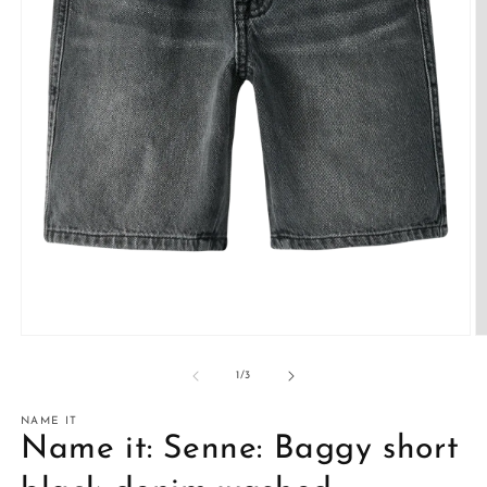
Media
M
1
2
openen
o
van
1
/
3
in
in
modaal
m
NAME IT
Name it: Senne: Baggy short