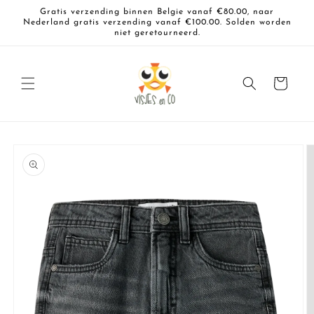
Meteen
Gratis verzending binnen Belgie vanaf €80.00, naar
naar de
Nederland gratis verzending vanaf €100.00. Solden worden
content
niet geretourneerd.
Winkelwagen
a direct naar
roductinformatie