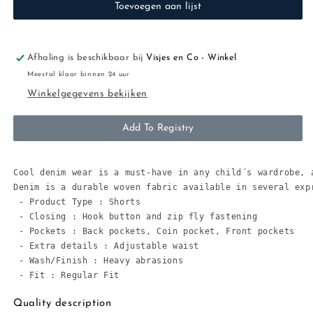
Toevoegen aan lijst
black
black
denim
denim
washed
washed
Afhaling is beschikbaar bij
Visjes en Co - Winkel
Meestal klaar binnen 24 uur
Winkelgegevens bekijken
Add To Registry
Cool denim wear is a must-have in any child´s wardrobe, 
Denim is a durable woven fabric available in several expr
 - Product Type : Shorts

 - Closing : Hook button and zip fly fastening

 - Pockets : Back pockets, Coin pocket, Front pockets

 - Extra details : Adjustable waist

 - Wash/Finish : Heavy abrasions

Quality description