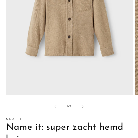
Media
M
1
2
openen
o
van
1
/
2
in
in
modaal
m
NAME IT
Name it: super zacht hemd