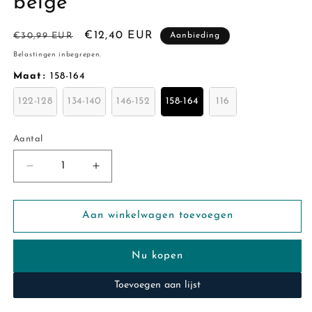
beige
Normale
Aanbiedingsprijs
€12,40 EUR
€30,99 EUR
Aanbieding
prijs
Belastingen inbegrepen.
Maat
:
158-164
122-128
134-140
146-152
158-164
116
Aantal
Aantal
Aantal
Aantal
verlagen
verhogen
voor
voor
Name
Name
Aan winkelwagen toevoegen
it:
it:
super
super
Nu kopen
zacht
zacht
hemd
hemd
Toevoegen aan lijst
beige
beige