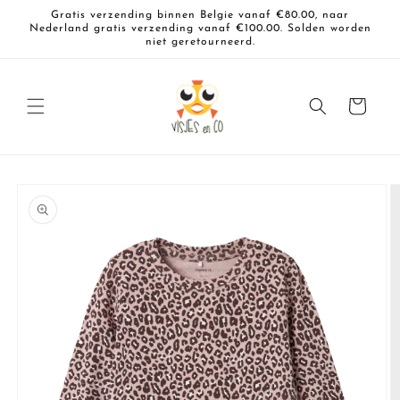
Meteen
Gratis verzending binnen Belgie vanaf €80.00, naar
naar de
Nederland gratis verzending vanaf €100.00. Solden worden
content
niet geretourneerd.
Winkelwagen
a direct naar
roductinformatie