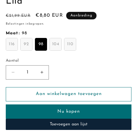
Lila
Normale
Aanbiedingsprijs
€8,80 EUR
€21,99 EUR
Aanbieding
prijs
Belastingen inbegrepen.
Maat
:
98
116
92
98
104
110
Aantal
Aantal
Aantal
Aantal
verlagen
verhogen
voor
voor
Name
Name
Aan winkelwagen toevoegen
it:
it:
Leopard
Leopard
Nu kopen
LD
LD
dress
dress
Toevoegen aan lijst
Lila
Lila