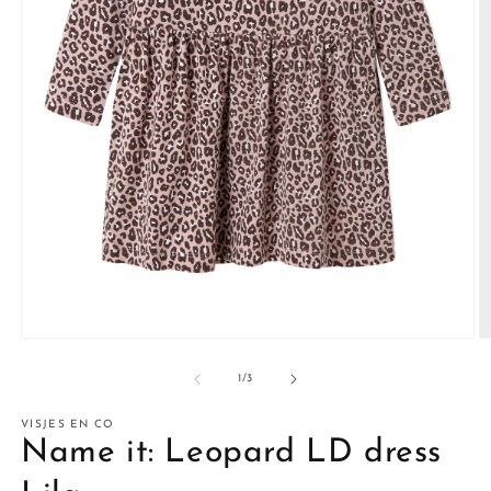
Media
M
1
2
openen
o
van
1
/
3
in
in
modaal
m
VISJES EN CO
Name it: Leopard LD dress