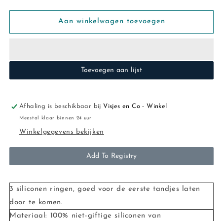
verlagen
verhogen
voor
voor
Mushie:
Mushie:
Aan winkelwagen toevoegen
flower
flower
bracelet
bracelet
(
(
blush/
blush/
Toevoegen aan lijst
Rose
Rose
/
/
sh.
sh.
sand)
sand)
Afhaling is beschikbaar bij
Visjes en Co - Winkel
Meestal klaar binnen 24 uur
Winkelgegevens bekijken
Add To Registry
3 siliconen ringen, goed voor de eerste tandjes laten
door te komen.
Materiaal: 100% niet-giftige siliconen van