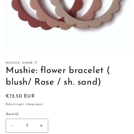
Media
1
openen
MUSHIE, NAME IT
in
Mushie: flower bracelet (
modaal
blush/ Rose / sh. sand)
Normale
€12,50 EUR
prijs
Belastingen inbegrepen.
Aantal
Aantal
Aantal
Aantal