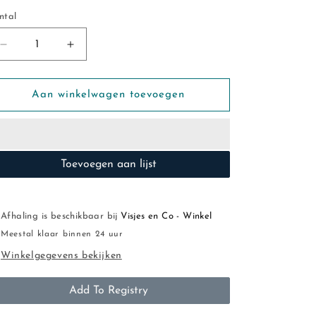
ntal
ntal
Aantal
Aantal
verlagen
verhogen
voor
voor
Lunch
Lunch
Aan winkelwagen toevoegen
Buddies:
Buddies:
Snackboxset
Snackboxset
leeuw
leeuw
Toevoegen aan lijst
Afhaling is beschikbaar bij
Visjes en Co - Winkel
Meestal klaar binnen 24 uur
Winkelgegevens bekijken
Add To Registry