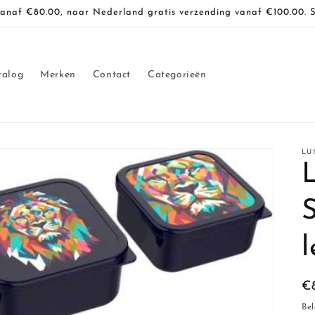
vanaf €80.00, naar Nederland gratis verzending vanaf €100.00. 
talog
Merken
Contact
Categorieën
LU
N
€
pr
Bel