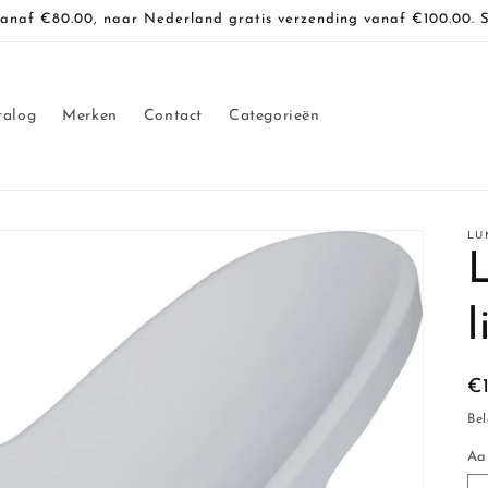
vanaf €80.00, naar Nederland gratis verzending vanaf €100.00. 
talog
Merken
Contact
Categorieën
LU
l
N
€
pr
Bel
Aa
Aa