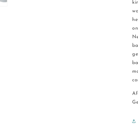
ki
wa
he
on
Ne
ba
ge
ba
mo
co
Af
Ge