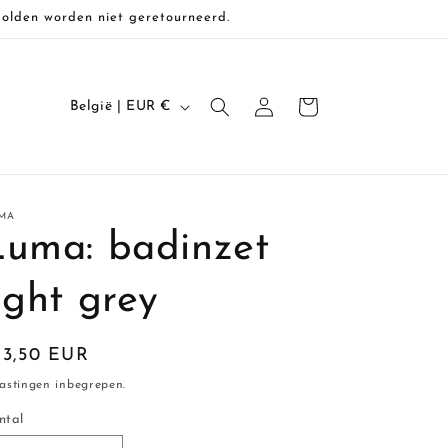
Solden worden niet geretourneerd.
L
Inloggen
Winkelwagen
België | EUR €
a
n
d
MA
/
Luma: badinzet
r
e
ight grey
g
i
ormale
13,50 EUR
o
ijs
astingen inbegrepen.
ntal
ntal