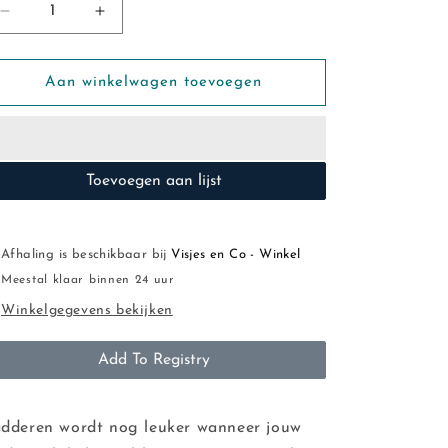
Aantal
Aantal
verlagen
verhogen
voor
voor
Luma:
Luma:
Aan winkelwagen toevoegen
badinzet
badinzet
light
light
grey
grey
Toevoegen aan lijst
Afhaling is beschikbaar bij
Visjes en Co - Winkel
Meestal klaar binnen 24 uur
Winkelgegevens bekijken
Add To Registry
dderen wordt nog leuker wanneer jouw