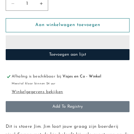
Aantal
Aantal
verlagen
verhogen
voor
voor
Little
Little
Aan winkelwagen toevoegen
Dutch:
Dutch:
knufelpop
knufelpop
Boer
Boer
Jim
Jim
Toevoegen aan lijst
Afhaling is beschikbaar bij
Visjes en Co - Winkel
Meestal klaar binnen 24 uur
Winkelgegevens bekijken
Add To Registry
Dit is stoere Jim. Jim laat jouw graag zijn boerderij