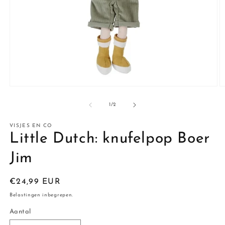
Media
M
1
2
openen
o
van
1
/
2
in
in
modaal
m
VISJES EN CO
Little Dutch: knufelpop Boer
Jim
Normale
€24,99 EUR
prijs
Belastingen inbegrepen.
Aantal
Aantal