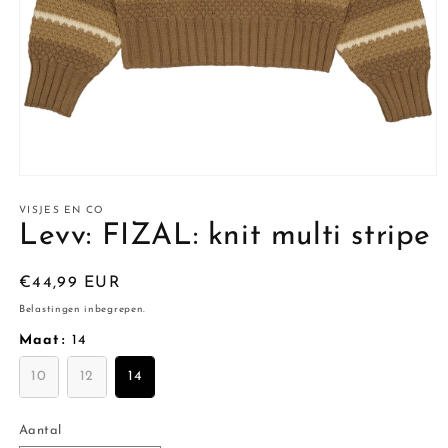
Media
1
openen
VISJES EN CO
in
Levv: FIZAL: knit multi stripe
modaal
Normale
€44,99 EUR
prijs
Belastingen inbegrepen.
Maat
:
14
10
12
14
Aantal
Aantal