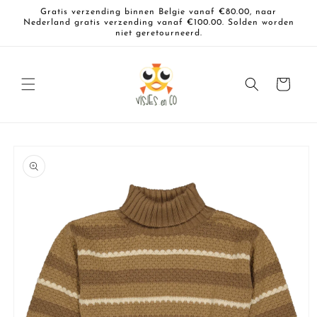
Meteen
Gratis verzending binnen Belgie vanaf €80.00, naar
naar de
Nederland gratis verzending vanaf €100.00. Solden worden
content
niet geretourneerd.
Winkelwagen
a direct naar
roductinformatie