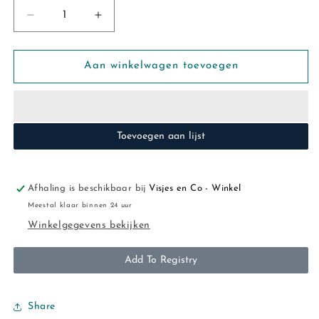
Aantal
Aantal
verlagen
verhogen
voor
voor
Levv:
Levv:
Aan winkelwagen toevoegen
FIZAL:
FIZAL:
knit
knit
multi
multi
stripe
stripe
Toevoegen aan lijst
Afhaling is beschikbaar bij
Visjes en Co - Winkel
Meestal klaar binnen 24 uur
Winkelgegevens bekijken
Add To Registry
Share