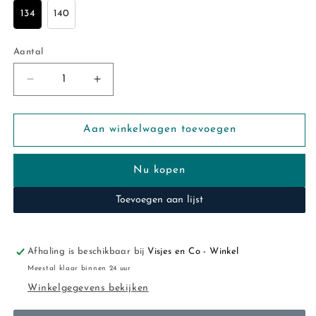
134
140
Aantal
Aantal
Aantal
Aantal
verlagen
verhogen
voor
voor
Koko
Koko
Aan winkelwagen toevoegen
Noko:shirt
Noko:shirt
grey
grey
Nu kopen
pocket
pocket
Toevoegen aan lijst
Afhaling is beschikbaar bij
Visjes en Co - Winkel
Meestal klaar binnen 24 uur
Winkelgegevens bekijken