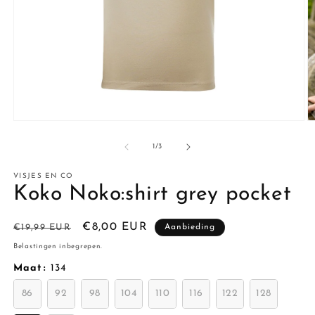
Media
M
1
2
openen
o
van
1
/
3
in
in
modaal
m
VISJES EN CO
Koko Noko:shirt grey pocket
Normale
Aanbiedingsprijs
€8,00 EUR
€19,99 EUR
Aanbieding
prijs
Belastingen inbegrepen.
Maat
:
134
86
92
98
104
110
116
122
128