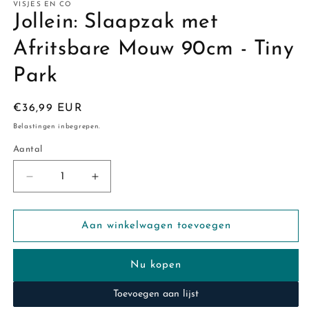
VISJES EN CO
Jollein: Slaapzak met
Afritsbare Mouw 90cm - Tiny
Park
Normale
€36,99 EUR
prijs
Belastingen inbegrepen.
Aantal
Aantal
Aantal
Aantal
verlagen
verhogen
voor
voor
Jollein:
Jollein:
Aan winkelwagen toevoegen
Slaapzak
Slaapzak
met
met
Nu kopen
Afritsbare
Afritsbare
Mouw
Mouw
Toevoegen aan lijst
90cm
90cm