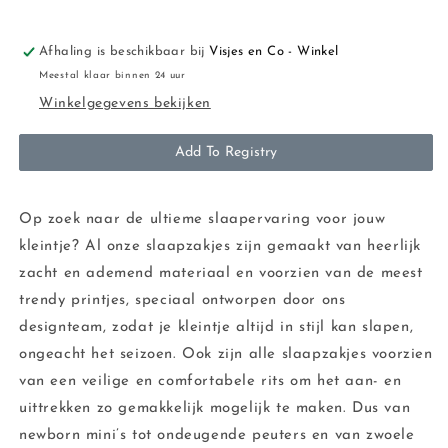
-
-
Tiny
Tiny
Park
Park
Afhaling is beschikbaar bij
Visjes en Co - Winkel
Meestal klaar binnen 24 uur
Winkelgegevens bekijken
Add To Registry
Op zoek naar de ultieme slaapervaring voor jouw
kleintje? Al onze slaapzakjes zijn gemaakt van heerlijk
zacht en ademend materiaal en voorzien van de meest
trendy printjes, speciaal ontworpen door ons
designteam, zodat je kleintje altijd in stijl kan slapen,
ongeacht het seizoen. Ook zijn alle slaapzakjes voorzien
van een veilige en comfortabele rits om het aan- en
uittrekken zo gemakkelijk mogelijk te maken. Dus van
newborn mini’s tot ondeugende peuters en van zwoele