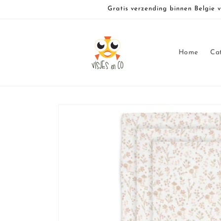
Meteen
Gratis verzending binnen Belgie 
naar de
content
Home
Ca
Ga direct naar
productinformatie