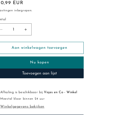
ormale
10,99 EUR
ijs
astingen inbegrepen.
ntal
ntal
Aantal
Aantal
verlagen
verhogen
voor
voor
Jollein:
Jollein:
Aan winkelwagen toevoegen
Hydrofiele
Hydrofiele
multidoek
multidoek
Nu kopen
&quot;Bloomy&quot;
&quot;Bloomy&quot;
70
70
Toevoegen aan lijst
x
x
70
70
cm
cm
(
(
Afhaling is beschikbaar bij
Visjes en Co - Winkel
3
3
Meestal klaar binnen 24 uur
stuks)
stuks)
Winkelgegevens bekijken