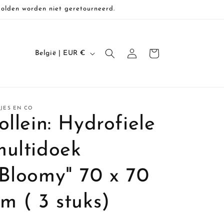
Solden worden niet geretourneerd.
L
Inloggen
Winkelwagen
België | EUR €
a
n
d
SJES EN CO
/
ollein: Hydrofiele
r
e
multidoek
g
"Bloomy" 70 x 70
i
o
m ( 3 stuks)