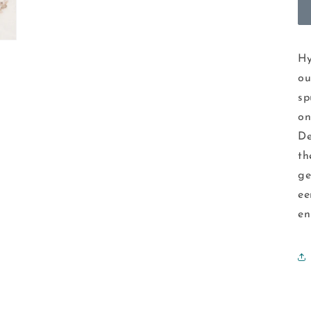
Hy
ou
sp
on
De
th
ge
ee
en