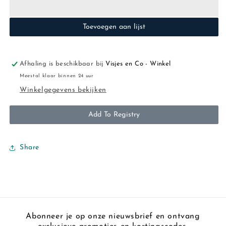
Small
Small
70x70cm
70x70cm
Toevoegen aan lijst
-
-
Elephant
Elephant
Tales
Tales
-
-
Afhaling is beschikbaar bij
Visjes en Co - Winkel
3
3
Meestal klaar binnen 24 uur
Stuks
Stuks
Winkelgegevens bekijken
Add To Registry
Share
Abonneer je op onze nieuwsbrief en ontvang