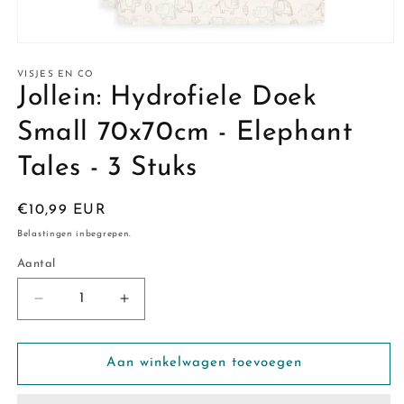
Media
1
openen
VISJES EN CO
in
Jollein: Hydrofiele Doek
modaal
Small 70x70cm - Elephant
Tales - 3 Stuks
Normale
€10,99 EUR
prijs
Belastingen inbegrepen.
Aantal
Aantal
Aantal
Aantal
verlagen
verhogen
voor
voor
Jollein:
Jollein:
Aan winkelwagen toevoegen
Hydrofiele
Hydrofiele
Doek
Doek