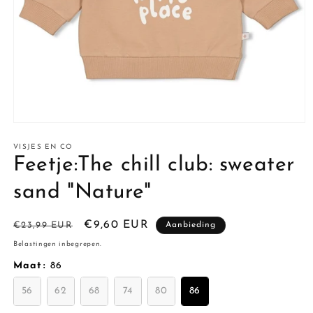
Media
1
openen
VISJES EN CO
in
Feetje:The chill club: sweater
modaal
sand "Nature"
Normale
Aanbiedingsprijs
€9,60 EUR
€23,99 EUR
Aanbieding
prijs
Belastingen inbegrepen.
Maat
:
86
56
62
68
74
80
86