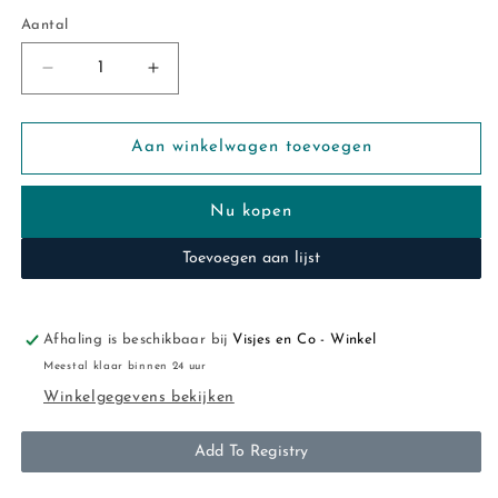
Aantal
Aantal
Aantal
Aantal
verlagen
verhogen
voor
voor
Feetje:The
Feetje:The
Aan winkelwagen toevoegen
chill
chill
club:
club:
Nu kopen
sweater
sweater
sand
sand
Toevoegen aan lijst
&quot;Nature&quot;
&quot;Nature&quot;
Afhaling is beschikbaar bij
Visjes en Co - Winkel
Meestal klaar binnen 24 uur
Winkelgegevens bekijken
Add To Registry