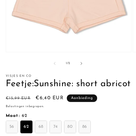
Media
M
1
2
openen
o
van
1
/
2
in
in
modaal
m
VISJES EN CO
Feetje:Sunshine: short abricot
Normale
Aanbiedingsprijs
€6,40 EUR
€15,99 EUR
Aanbieding
prijs
Belastingen inbegrepen.
Maat
:
62
56
62
68
74
80
86