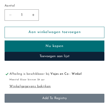
Aantal
Aantal
Aantal
Aantal
verlagen
verhogen
voor
voor
Feetje:Sunshine:
Feetje:Sunshine:
Aan winkelwagen toevoegen
short
short
abricot
abricot
Nu kopen
Toevoegen aan lijst
Afhaling is beschikbaar bij
Visjes en Co - Winkel
Meestal klaar binnen 24 uur
Winkelgegevens bekijken
Add To Registry