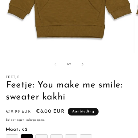
Media
M
1
2
openen
o
van
1
/
2
in
in
modaal
m
FEETJE
Feetje: You make me smile:
sweater kakhi
Normale
Aanbiedingsprijs
€8,00 EUR
€19,99 EUR
Aanbieding
prijs
Belastingen inbegrepen.
Maat
:
62