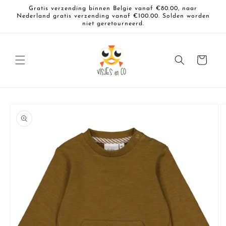
Meteen
Gratis verzending binnen Belgie vanaf €80.00, naar
naar de
Nederland gratis verzending vanaf €100.00. Solden worden
content
niet geretourneerd.
Winkelwagen
a direct naar
roductinformatie