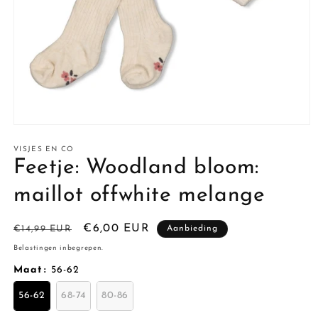
Media
1
openen
VISJES EN CO
in
Feetje: Woodland bloom:
modaal
maillot offwhite melange
Normale
Aanbiedingsprijs
€6,00 EUR
€14,99 EUR
Aanbieding
prijs
Belastingen inbegrepen.
Maat
:
56-62
56-62
68-74
80-86