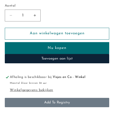
Aantal
Aantal
Aantal
Aantal
verlagen
verhogen
voor
voor
Feetje:
Feetje:
Aan winkelwagen toevoegen
Woodland
Woodland
bloom:
bloom:
Nu kopen
maillot
maillot
offwhite
offwhite
Toevoegen aan lijst
melange
melange
Afhaling is beschikbaar bij
Visjes en Co - Winkel
Meestal klaar binnen 24 uur
Winkelgegevens bekijken
Add To Registry