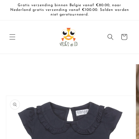
Meteen
Gratis verzending binnen Belgie vanaf €80.00, naar
naar de
Nederland gratis verzending vanaf €100.00. Solden worden
content
niet geretourneerd.
Winkelwagen
a direct naar
roductinformatie