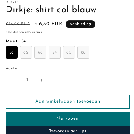
DIRKJE
Dirkje: shirt col blauw
Normale
Aanbiedingsprijs
€6,80 EUR
€16,99 EUR
Aanbieding
prijs
Belastingen inbegrepen.
Maat
:
56
56
62
68
74
80
86
Aantal
Aantal
Aantal
Aantal
verlagen
verhogen
voor
voor
Dirkje:
Dirkje:
Aan winkelwagen toevoegen
shirt
shirt
col
col
Nu kopen
blauw
blauw
Toevoegen aan lijst