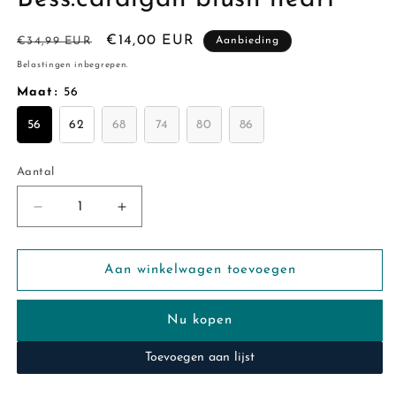
Normale
Aanbiedingsprijs
€14,00 EUR
€34,99 EUR
Aanbieding
prijs
Belastingen inbegrepen.
Maat
:
56
56
62
68
74
80
86
Aantal
Aantal
Aantal
Aantal
verlagen
verhogen
voor
voor
Bess:cardigan
Bess:cardigan
Aan winkelwagen toevoegen
blush
blush
heart
heart
Nu kopen
Toevoegen aan lijst