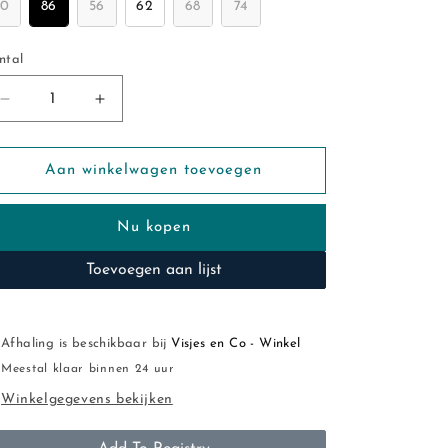
80
86
56
62
68
74
ntal
ntal
Aantal
Aantal
verlagen
verhogen
voor
voor
Bess:
Bess:
Aan winkelwagen toevoegen
shirt
shirt
taupe
taupe
Nu kopen
ruffles
ruffles
girls
girls
Toevoegen aan lijst
Afhaling is beschikbaar bij
Visjes en Co - Winkel
Meestal klaar binnen 24 uur
Winkelgegevens bekijken