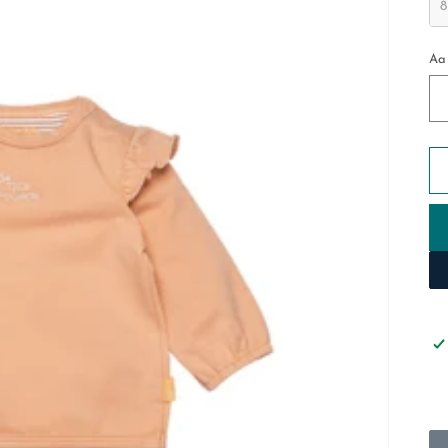
Aa
Aa