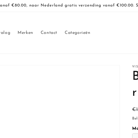
vanaf €80.00, naar Nederland gratis verzending vanaf €100.00. 
talog
Merken
Contact
Categorieën
VI
B
r
N
€
pr
Bel
M