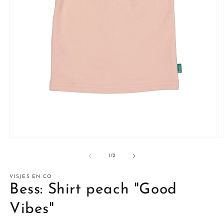
Media
M
1
2
openen
o
van
1
/
2
in
in
modaal
m
VISJES EN CO
Bess: Shirt peach "Good
Vibes"