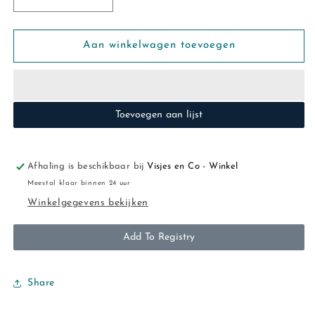
Aantal
Aantal
verlagen
verhogen
voor
voor
Bess:
Bess:
Aan winkelwagen toevoegen
LS
LS
striped
striped
flow
flow
Toevoegen aan lijst
Afhaling is beschikbaar bij
Visjes en Co - Winkel
Meestal klaar binnen 24 uur
Winkelgegevens bekijken
Add To Registry
Share