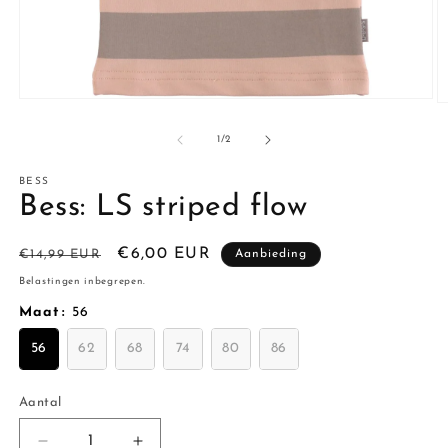
Media
M
1
2
openen
o
van
1
/
2
in
in
modaal
m
BESS
Bess: LS striped flow
Normale
Aanbiedingsprijs
€6,00 EUR
€14,99 EUR
Aanbieding
prijs
Belastingen inbegrepen.
Maat
:
56
56
62
68
74
80
86
Aantal
Aantal