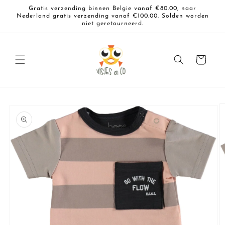
Meteen
Gratis verzending binnen Belgie vanaf €80.00, naar
naar de
Nederland gratis verzending vanaf €100.00. Solden worden
content
niet geretourneerd.
Winkelwagen
a direct naar
roductinformatie