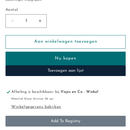
Belastingen inbegrepen.
Aantal
Aantal
Aantal
Aantal
verlagen
verhogen
voor
voor
A
A
Aan winkelwagen toevoegen
little
little
lovely
lovely
Nu kopen
company:Telpuzzel:
company:Telpuzzel:
Dinosaurussen
Dinosaurussen
Toevoegen aan lijst
Afhaling is beschikbaar bij
Visjes en Co - Winkel
Meestal klaar binnen 24 uur
Winkelgegevens bekijken
Add To Registry