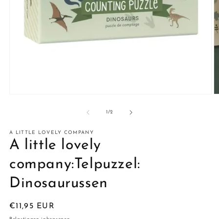
Media
M
1
2
openen
o
van
1
/
2
in
in
modaal
m
A LITTLE LOVELY COMPANY
A little lovely
company:Telpuzzel:
Dinosaurussen
Normale
€11,95 EUR
prijs